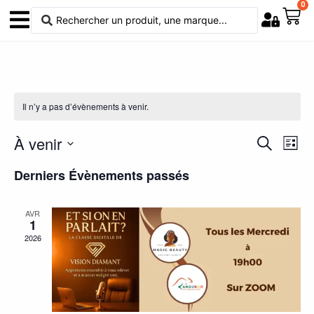
0
Il n’y a pas d’évènements à venir.
À venir
Reche
Na
Recherche
Liste
Sélectionnez
de
et
une
Derniers Évènements passés
vu
date.
navig
Év
AVR
de
1
2026
vues
Évèn