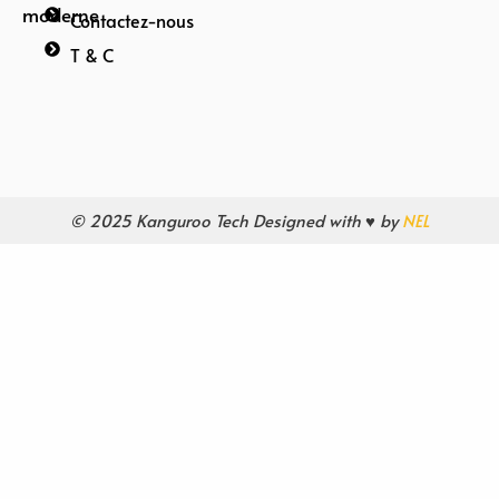
moderne
Contactez-nous
T & C
© 2025 Kanguroo Tech Designed with ♥ by
NEL