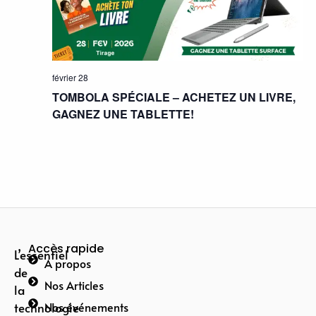
février 28
TOMBOLA SPÉCIALE – ACHETEZ UN LIVRE,
GAGNEZ UNE TABLETTE!
Accès rapide
L’essentiel
A propos
de
Nos Articles
la
technologie
Nos événements