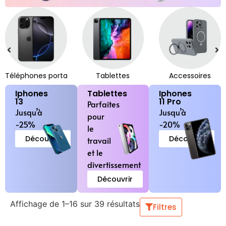
Téléphones portables
Tablettes
Accessoires
Iphones
Tablettes
Iphones
13
11 Pro
Parfaites
Jusqu’à
Jusqu’à
pour
-25%
-20%
le
Découvrir
Découvrir
travail
et le
divertissement
Découvrir
Affichage de 1–16 sur 39 résultats
Filtres