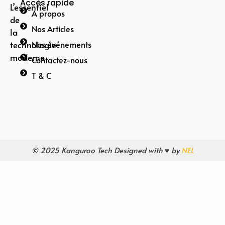
Accès rapide
L’essentiel
A propos
de
Nos Articles
la
technologie
Nos événements
moderne
Contactez-nous
T & C
© 2025 Kanguroo Tech Designed with ♥ by
NEL