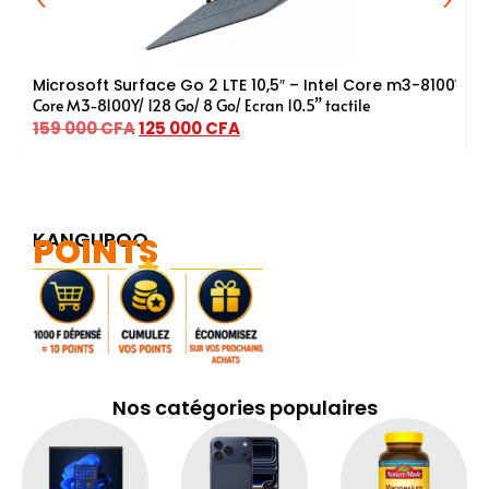
Microsoft Surface Go 2 LTE 10,5″ – Intel Core m3-8100Y , 8 
M
Core M3-8100Y/
128 Go/ 8 Go/ Ecran 10.5” tactile
C
159 000
CFA
125 000
CFA
1
KANGUROO
POINTS
Nos catégories populaires