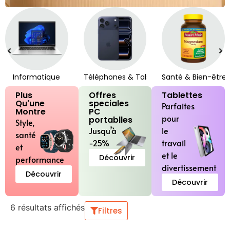
Informatique
Téléphones & Tablettes
Santé & Bien-être
Plus
Offres
Tablettes
Qu'une
speciales
Parfaites
Montre
PC
pour
portablles
Style,
Jusqu’à
le
santé
-25%
travail
et
et le
Découvrir
performance
divertissement
Découvrir
Découvrir
6 résultats affichés
Filtres