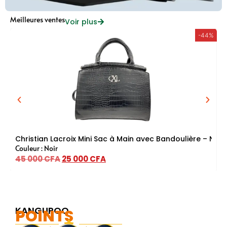
Meilleures ventes
Voir plus
-44%
Christian Lacroix Mini Sac à Main avec Bandoulière – Noir
C
Couleur : Noir
C
45 000
CFA
25 000
CFA
4
KANGUROO
POINTS