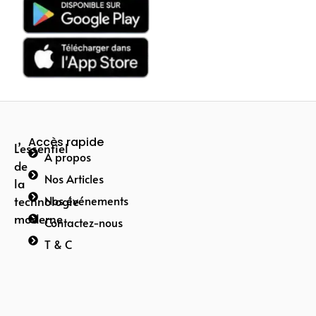
Accès rapide
L’essentiel
A propos
de
Nos Articles
la
technologie
Nos événements
moderne
Contactez-nous
T & C