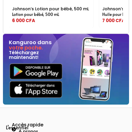
e pour soulager la peau sèche et craquelée et l’eczéma 100 %
Johnson’s Lotion pour bébé, 500 mL
Johnson’s Hui
Lotion pour bébé, 500 mL
Huile pour bébé 
6 000
CFA
7 000
CFA
Kanguroo dans
votre poche.
Téléchargez
maintenant!
Accès rapide
L’essentiel
A propos