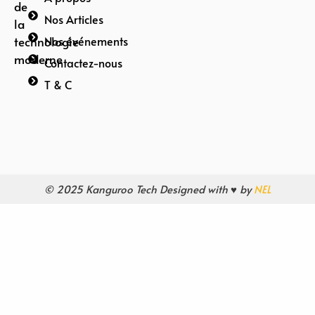
de
Nos Articles
la
technologie
Nos événements
moderne
Contactez-nous
T & C
© 2025 Kanguroo Tech Designed with ♥ by
NEL