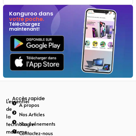
Kanguroo dans
votre poche.
Téléchargez
maintenant!
Accès rapide
L’essentiel
A propos
de
Nos Articles
la
technologie
Nos événements
moderne
Contactez-nous