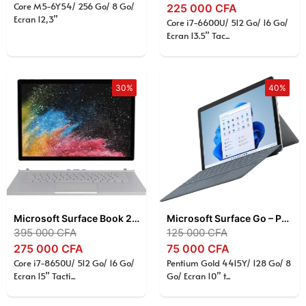
Core M5-6Y54/ 256 Go/ 8 Go/
225 000
CFA
Ecran 12,3”
Core i7-6600U/ 512 Go/ 16 Go/
Ecran 13.5” Tac...
30%
40%
Microsoft Surface Book 2 15″ , Intel Core i7-8650U, 16 Go RAM, SSD 512 Go, Écran Tactile PixelSense, NVIDIA GTX 1060, Windows 11 Pro
Microsoft Surface Go – Pentium Gold 4415Y, 8Go RAM, 128Go SSD, Tablette PC 10”
395 000
CFA
125 000
CFA
275 000
CFA
75 000
CFA
Core i7-8650U/ 512 Go/ 16 Go/
Pentium Gold 4415Y/ 128 Go/ 8
Ecran 15” Tacti...
Go/ Ecran 10” t...