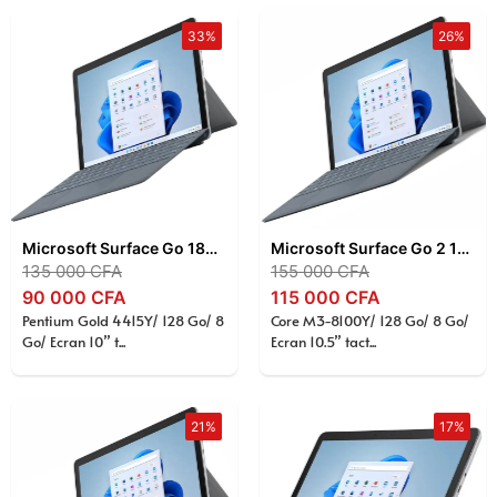
33%
26%
Microsoft Surface Go 1825 Gen 1 – Pentium Gold 4415Y, 8Go RAM, 128Go SSD, Tablette PC 10”
Microsoft Surface Go 2 10,5″ – Intel Core m3-8100Y , 8 Go RAM , SSD 128 Go , Écran Tactile PixelSense , Tablette 2-en-1 , Windows 11 Pro
135 000
CFA
155 000
CFA
90 000
CFA
115 000
CFA
Pentium Gold 4415Y/ 128 Go/ 8
Core M3-8100Y/ 128 Go/ 8 Go/
Go/ Ecran 10” t...
Ecran 10.5” tact...
21%
17%