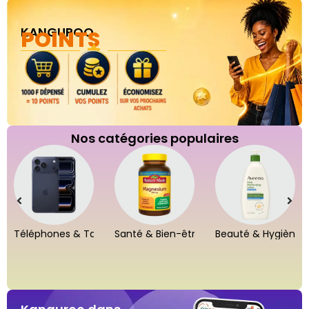
KANGUROO
POINTS
Nos catégories populaires
Téléphones & Tablettes
Santé & Bien-être
Beauté & Hygiène