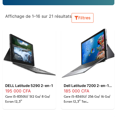
Affichage de 1–16 sur 21 résultats
Filtres
DELL Latitude 5290 2-en-1
Dell Latitude 7200 2-en-1 12,3″ Intel Core i5-8365U , 16 Go RAM , SSD 256 Go , Écran Tactile Full HD+ , Windows 11 Pro
195 000
CFA
185 000
CFA
Core i5-8350U/ 512 Go/ 8 Go/
Core i5-8365U/ 256 Go/ 16 Go/
Ecran 12,3”
Ecran 12,3” Tac...