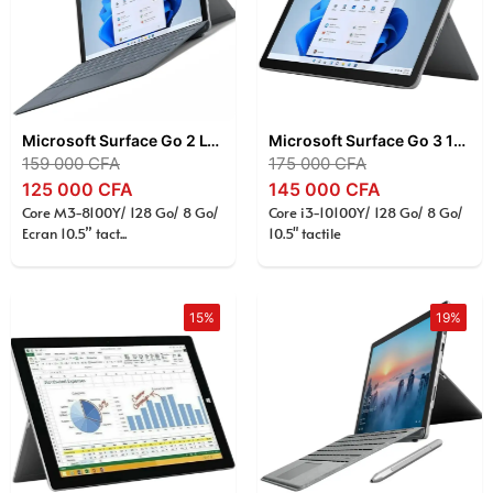
Microsoft Surface Go 2 LTE 10,5″ – Intel Core m3-8100Y , 8 Go RAM , SSD 128 Go , Écran Tactile PixelSense , 4G LTE , Windows 11 Pro
Microsoft Surface Go 3 10,5″ – Intel Core i3-10100Y , 8 Go RAM , SSD 128 Go , Écran Tactile PixelSense , Tablette 2-en-1 , Windows 11 Pro
159 000
CFA
175 000
CFA
125 000
CFA
145 000
CFA
Core M3-8100Y/ 128 Go/ 8 Go/
Core i3-10100Y/ 128 Go/ 8 Go/
Ecran 10.5” tact...
10.5" tactile
15%
19%