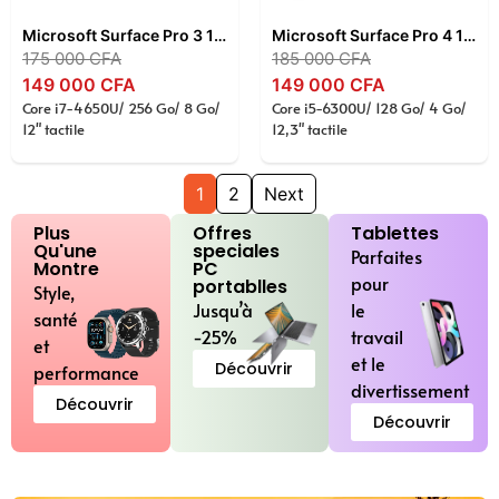
Microsoft Surface Pro 3 12″ – Intel Core i7-4650U , 8 Go RAM , SSD 256 Go , Écran Tactile Full HD+ , Tablette 2-en-1
Microsoft Surface Pro 4 12,3″ – Intel Core i5-6300U , 4 Go RAM , SSD 128 Go , Écran Tactile PixelSense , Tablette 2-en-1 , Windows 11 Pro
175 000
CFA
185 000
CFA
149 000
CFA
149 000
CFA
Core i7-4650U/ 256 Go/ 8 Go/
Core i5-6300U/ 128 Go/ 4 Go/
12" tactile
12,3" tactile
1
2
Next
Plus
Offres
Tablettes
Qu'une
speciales
Parfaites
Montre
PC
pour
portablles
Style,
Jusqu’à
le
santé
-25%
travail
et
et le
Découvrir
performance
divertissement
Découvrir
Découvrir