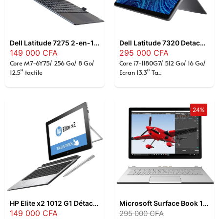
Dell Latitude 7275 2-en-1 , Intel Core M7-6Y75 , 8 Go RAM , SSD 256 Go , Écran Tactile 12,5″ QHD , Windows 11 Pro
Dell Latitude 7320 Detachable 13″ – Intel Core i7-1180G7 vPro , 16 Go RAM , SSD 512 Go , Écran Tactile Full HD+ , Tablette PC 2-en-1 Professionnelle , Windows 11 Pro
149 000
CFA
295 000
CFA
Core M7-6Y75/ 256 Go/ 8 Go/
Core i7-1180G7/ 512 Go/ 16 Go/
12.5” tactile
Ecran 13.3” Ta...
24%
HP Elite x2 1012 G1 Détachable 12.3” – Intel Core m5-6Y54 1.1GHz, 8Go RAM, 256Go SSD, Écran tactile Full HD, Tablette PC 2-en-1 Professionnelle
Microsoft Surface Book 13,5″ – Intel Core i7-6600U , 16 Go RAM , SSD 512 Go , Écran Tactile PixelSense™ , Windows 11 Pro
149 000
CFA
295 000
CFA