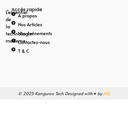
Accès rapide
L’essentiel
A propos
de
Nos Articles
la
technologie
Nos événements
moderne
Contactez-nous
T & C
© 2025 Kanguroo Tech Designed with ♥ by
NEL