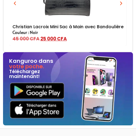
Christian Lacroix Mini Sac à Main avec Bandoulière – Noi
AN
Couleur : Noir
45 000
CFA
25 000
CFA
40
Kanguroo dans
votre poche.
Téléchargez
maintenant!