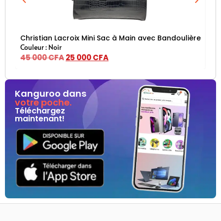
Christian Lacroix Mini Sac à Main avec Bandoulière – Noi
Ch
Couleur : Noir
Cou
45 000
CFA
25 000
CFA
45
Kanguroo dans
votre poche.
Téléchargez
maintenant!