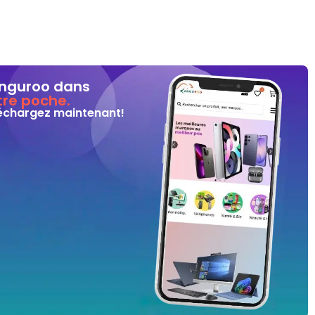
nguroo dans
tre poche.
échargez maintenant!