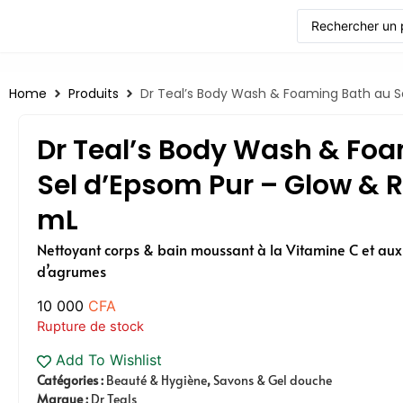
Home
Produits
Dr Teal’s Body Wash & Foaming Bath au S
Dr Teal’s Body Wash & Fo
Sel d’Epsom Pur – Glow & 
mL
Nettoyant corps & bain moussant à la Vitamine C et aux 
d’agrumes
10 000
CFA
Rupture de stock
Add To Wishlist
Catégories :
Beauté & Hygiène
,
Savons & Gel douche
Marque :
Dr Teals