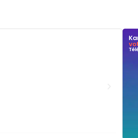
Ka
vo
Tél