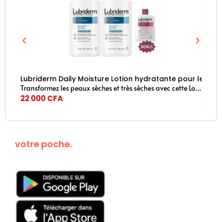
Lubriderm Daily Moisture Lotion hydratante pour le corp
Je
Transformez les peaux sèches et très sèches avec cette Lotion Lubriderm. Idéale pour les peaux normales à sèches, la lotion pour le corps sans parfum Lubriderm Daily Moisture régénère et aide à hydrater la peau sèche
22 000
CFA
18
Kanguroo dans
votre poche.
Téléchargez
maintenant!