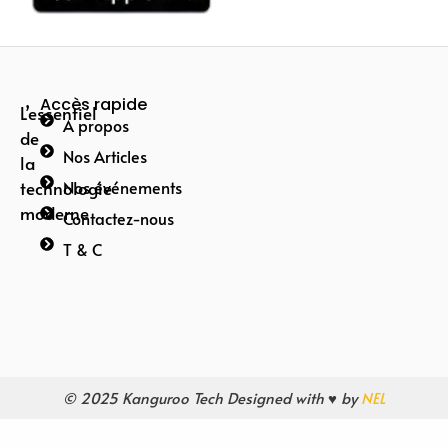
Accès rapide
L’essentiel
A propos
de
Nos Articles
la
technologie
Nos événements
moderne
Contactez-nous
T & C
© 2025 Kanguroo Tech Designed with ♥ by
NEL