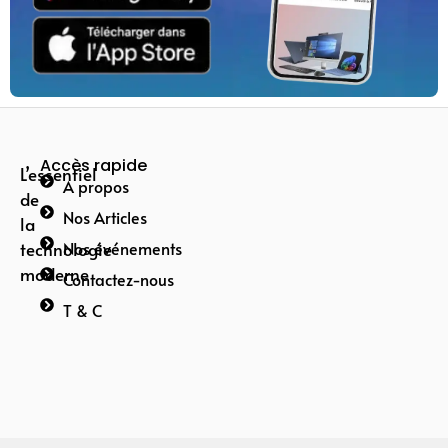
Accès rapide
L’essentiel
A propos
de
Nos Articles
la
technologie
Nos événements
moderne
Contactez-nous
T & C