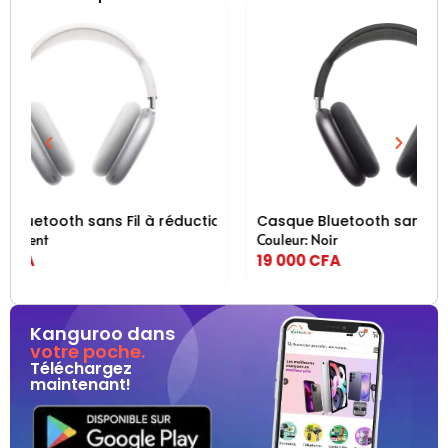
 Noire
ion de Bruit – Air max Pro AB850 Argent
Casque Bluetooth sans Fil à réduction de Bruit – Air m
Casque Bluet
Couleur: Noir
Couleur: Noir
19 000
CFA
19 000
CFA
Kanguroo dans
votre poche.
Téléchargez
maintenant!