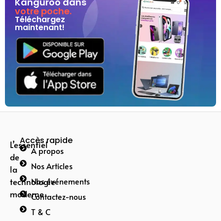
Kanguroo dans
votre poche.
Téléchargez
maintenant!
Accès rapide
L’essentiel
A propos
de
Nos Articles
la
technologie
Nos événements
moderne
Contactez-nous
T & C