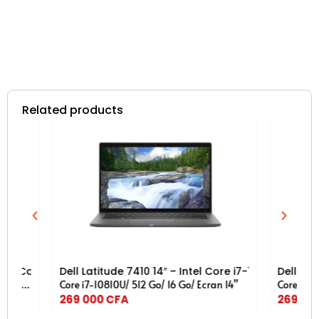
Related products
SD 256 Go , Écran Tactile PixelSense , 4G LTE , Windows 11 Pro
re i5-6300U , 8 Go RAM , SSD 256 Go , Écran Full HD , Ordinate
Dell Latitude 7410 14″ – Intel Core i7-10810U , 16 Go RAM , 
Dell Latitude 
Core i7-10810U/
512 Go/ 16 Go/ Ecran 14”
Core i5-1145G7/
269 000
CFA
269 000
CFA