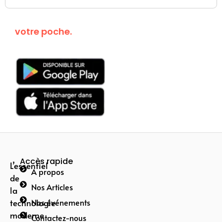
Kanguroo dans
votre poche.
Téléchargez
maintenant!
Accès rapide
L’essentiel
A propos
de
Nos Articles
la
technologie
Nos événements
moderne
Contactez-nous