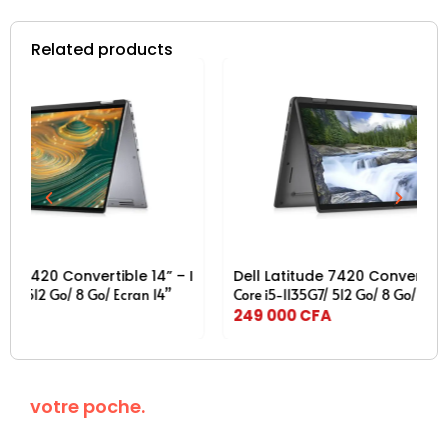
Related products
ran Tactile PixelSense , Tablette 2-en-1 , Windows 11 Pro
 Intel Core i5-1135G7, 8Go RAM, 512Go SSD, Écran tactile FHD+
Dell Latitude 7420 Convertible 14” – Intel Core i5-1135
Dell Latitude
Core i5-1135G7/
512 Go/ 8 Go/ Ecran 14”
Core i7-6650U/
249 000
CFA
175 000
CFA
Kanguroo dans
votre poche.
Téléchargez
maintenant!