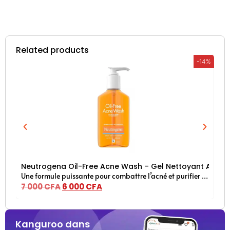
Related products
-14%
Neutrogena Oil-Free Acne Wash – Gel Nettoyant Anti-A
Lu
Une formule puissante pour combattre l’acné et purifier la peau en profondeur
7 000
CFA
6 000
CFA
11
Kanguroo dans