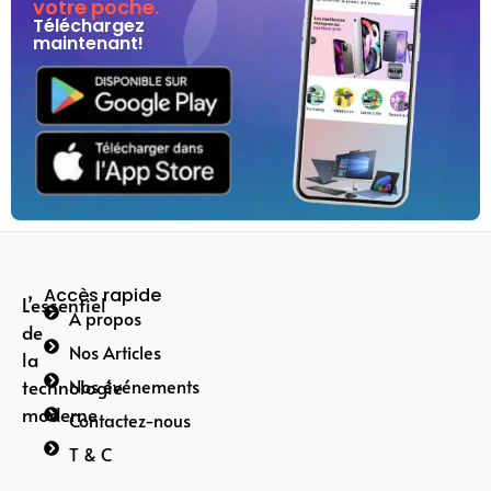
votre poche.
Téléchargez
maintenant!
Accès rapide
L’essentiel
A propos
de
Nos Articles
la
technologie
Nos événements
moderne
Contactez-nous
T & C