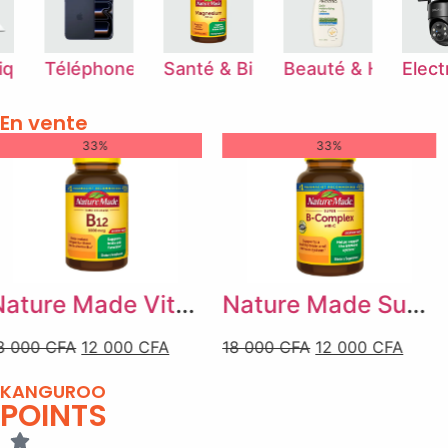
Téléphones & Tablettes
Santé & Bien-être
Beauté & Hygiène
Electroni
En vente
33%
19%
Nature Made Super B Complex avec Vitamine C et Acide Folique – 160 Comprimés
Dell OptiPlex 7480 All-in-One 23.8″ – Intel Core i5-10500 , 16 Go RAM , SSD 512 Go , Écran Full HD , PC Bureau Tout-en-Un Professionnel , Windows 11 Pro
18 000
CFA
12 000
CFA
295 000
CFA
239 000
CFA
KANGUROO
POINTS