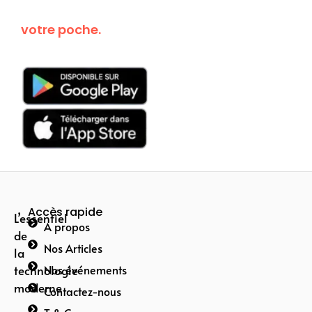
Kanguroo dans
votre poche.
Téléchargez
maintenant!
Accès rapide
L’essentiel
A propos
de
Nos Articles
la
technologie
Nos événements
moderne
Contactez-nous