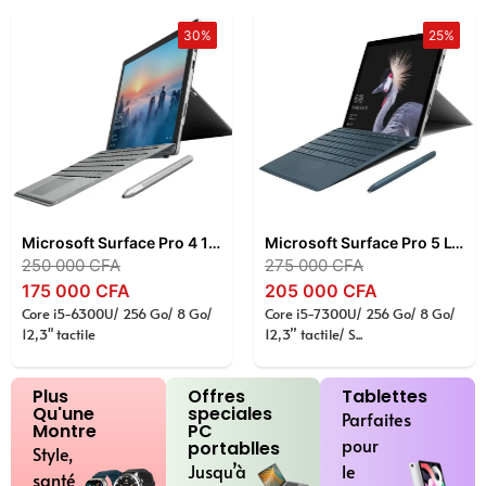
30%
25%
Microsoft Surface Pro 4 12,3″ – Intel Core i5-6300U , 8 Go RAM , SSD 256 Go , Écran Tactile PixelSense , Tablette 2-en-1 , Windows 11 Pro
Microsoft Surface Pro 5 LTE Advanced 12,3″ – Intel Core i5-7300U , 8 Go RAM , SSD 256 Go , Écran Tactile PixelSense , 4G LTE , Windows 11 Pro
250 000
CFA
275 000
CFA
175 000
CFA
205 000
CFA
Core i5-6300U/ 256 Go/ 8 Go/
Core i5-7300U/ 256 Go/ 8 Go/
12,3" tactile
12,3” tactile/ S...
Plus
Offres
Tablettes
Qu'une
speciales
Parfaites
Montre
PC
pour
portablles
Style,
Jusqu’à
le
santé