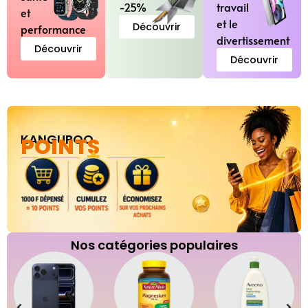
-25%
travail
et
et le
Découvrir
performance
divertissement
Découvrir
Découvrir
KANGUROO
POINTS
Nos catégories populaires