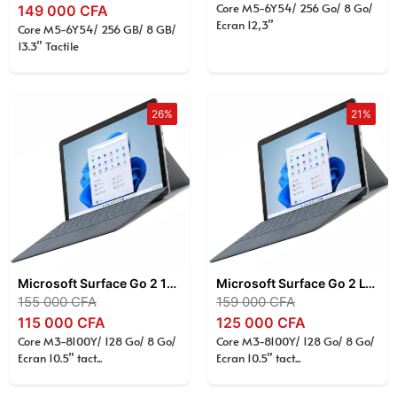
Core M5-6Y54/ 256 Go/ 8 Go/
149 000
CFA
Ecran 12,3”
Core M5-6Y54/ 256 GB/ 8 GB/
13.3” Tactile
26%
21%
Microsoft Surface Go 2 10,5″ – Intel Core m3-8100Y , 8 Go RAM , SSD 128 Go , Écran Tactile PixelSense , Tablette 2-en-1 , Windows 11 Pro
Microsoft Surface Go 2 LTE 10,5″ – Intel Core m3-8100Y , 8 Go RAM , SSD 128 Go , Écran Tactile PixelSense , 4G LTE , Windows 11 Pro
155 000
CFA
159 000
CFA
115 000
CFA
125 000
CFA
Core M3-8100Y/ 128 Go/ 8 Go/
Core M3-8100Y/ 128 Go/ 8 Go/
Ecran 10.5” tact...
Ecran 10.5” tact...