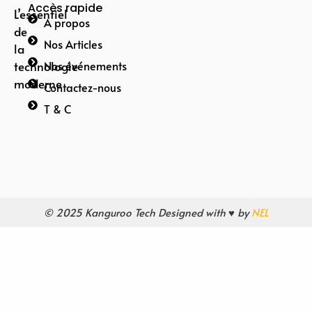
Accès rapide
L’essentiel
A propos
de
Nos Articles
la
technologie
Nos événements
moderne
Contactez-nous
T & C
© 2025 Kanguroo Tech Designed with ♥ by
NEL