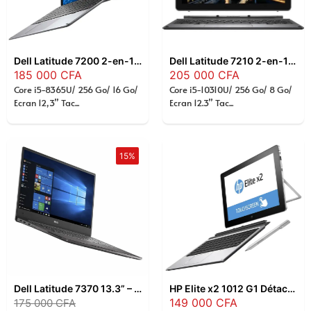
Dell Latitude 7200 2-en-1 12,3″ Intel Core i5-8365U , 16 Go RAM , SSD 256 Go , Écran Tactile Full HD+ , Windows 11 Pro
Dell Latitude 7210 2-en-1 – Intel Core i5-10310U, 8 Go RAM, 256 Go SSD, Écran Tactile 12,3″ Full HD, Windows 11 Pro
185 000
CFA
205 000
CFA
Core i5-8365U/ 256 Go/ 16 Go/
Core i5-10310U/ 256 Go/ 8 Go/
Ecran 12,3” Tac...
Ecran 12.3” Tac...
15%
Dell Latitude 7370 13.3” – Intel Core m5-6Y54 1.1GHz, 8Go RAM, 256Go SSD, Ultrabook Professionnel Ultra Fin & Léger
HP Elite x2 1012 G1 Détachable 12.3” – Intel Core m5-6Y54 1.1GHz, 8Go RAM, 256Go SSD, Écran tactile Full HD, Tablette PC 2-en-1 Professionnelle
149 000
CFA
175 000
CFA