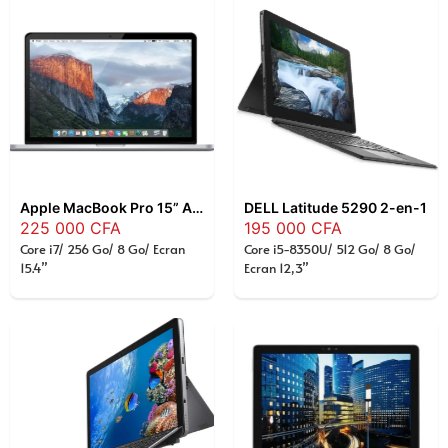
Apple MacBook Pro 15” A1398 – Intel Core i7 2.0GHz, 8Go RAM, 256Go SSD, Écran Retina, Laptop Professionnel
DELL Latitude 5290 2-en-1
225 000
CFA
195 000
CFA
Core i7/ 256 Go/ 8 Go/ Ecran
Core i5-8350U/ 512 Go/ 8 Go/
15.4”
Ecran 12,3”