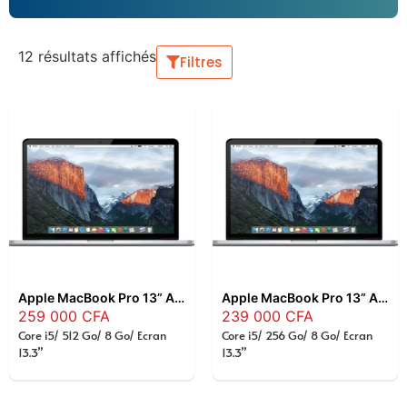
12 résultats affichés
Filtres
Apple MacBook Pro 13” A1502 – Intel Core i5 2.6GHz, 8Go RAM, 512Go SSD, Écran Retina, Ultraportable Fiable
Apple MacBook Pro 13” A1502 – Intel Core i5 2.7GHz, 8Go RAM, 256Go SSD, Écran Retina, Ultraportable Fiable (Copy)
259 000
CFA
239 000
CFA
Core i5/ 512 Go/ 8 Go/ Ecran
Core i5/ 256 Go/ 8 Go/ Ecran
13.3”
13.3”