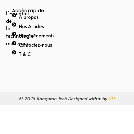
Accès rapide
L’essentiel
A propos
de
Nos Articles
la
technologie
Nos événements
moderne
Contactez-nous
T & C
© 2025 Kanguroo Tech Designed with ♥ by
NEL