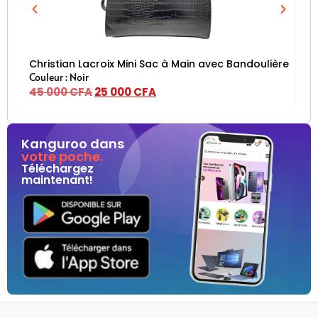
Christian Lacroix Mini Sac à Main avec Bandoulière – Noi
Ch
Couleur : Noir
Cou
45 000
CFA
25 000
CFA
45
Kanguroo dans
votre poche.
Téléchargez
maintenant!