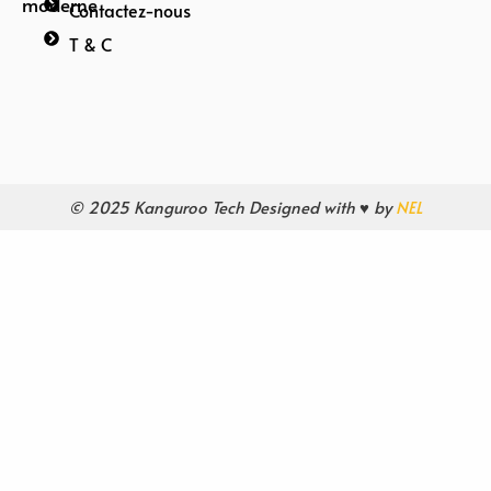
moderne
Contactez-nous
T & C
© 2025 Kanguroo Tech Designed with ♥ by
NEL