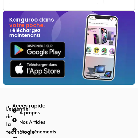
Kanguroo dans
votre poche.
Téléchargez
maintenant!
Accès rapide
L’essentiel
A propos
de
Nos Articles
la
technologie
Nos événements