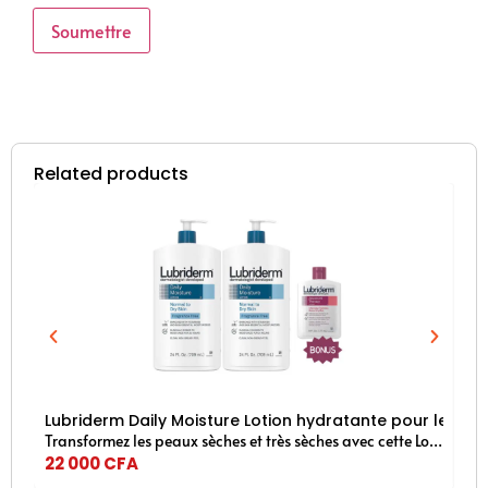
Related products
Lubriderm Daily Moisture Lotion hydratante pour le corp
Je
Transformez les peaux sèches et très sèches avec cette Lotion Lubriderm. Idéale pour les peaux normales à sèches, la lotion pour le corps sans parfum Lubriderm Daily Moisture régénère et aide à hydrater la peau sèche
22 000
CFA
18