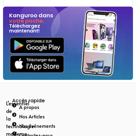
Kanguroo dans
votre poche.
Téléchargez
maintenant!
Accès rapide
L’essentiel
A propos
de
Nos Articles
la
technologie
Nos événements
moderne
Contactez-nous