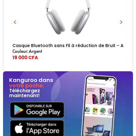
Casque Bluetooth sans Fil à réduction de Bruit – Air m
Ca
Couleur: Argent
Cou
19 000
CFA
19
Kanguroo dans
votre poche.
Téléchargez
maintenant!