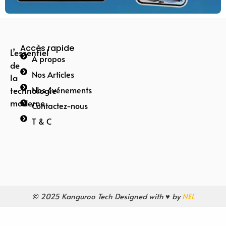
Accès rapide
L’essentiel
A propos
de
Nos Articles
la
technologie
Nos événements
moderne
Contactez-nous
T & C
© 2025 Kanguroo Tech Designed with ♥ by
NEL