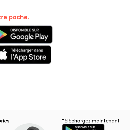
nguroo dans
tre poche.
échargez maintenant!
n Lotion corporelle réparatrice intensive, lotion pour peaux 
CFA
ories
Téléchargez maintenant
Informatique
Mode