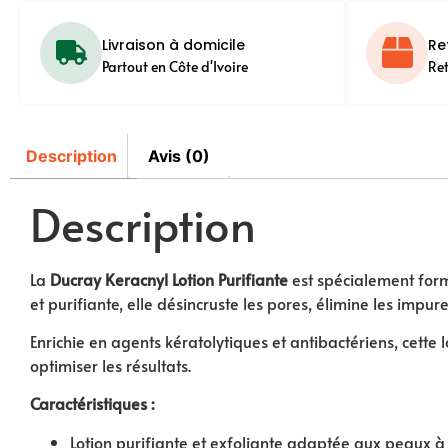
Livraison à domicile
Re
Partout en Côte d'Ivoire
Re
Description
Avis (0)
Description
La
Ducray Keracnyl Lotion Purifiante
est spécialement form
et purifiante, elle désincruste les pores, élimine les impur
Enrichie en agents kératolytiques et antibactériens, cette
optimiser les résultats.
Caractéristiques :
Lotion purifiante et exfoliante adaptée aux peaux 