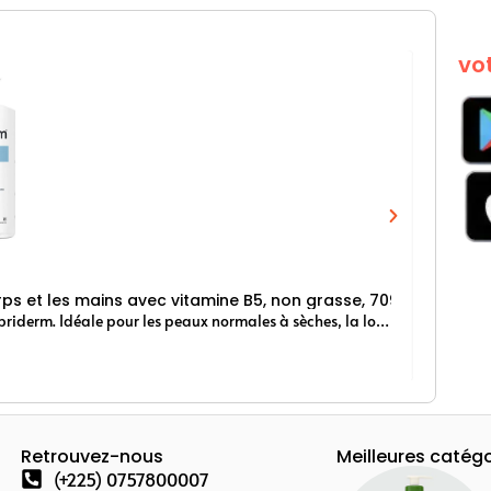
Ka
vo
Tél
rps et les mains avec vitamine B5, non grasse, 709 mL
Euceri
Transformez les peaux sèches et très sèches avec cette Lotion Lubriderm. Idéale pour les peaux normales à sèches, la lotion pour le corps sans parfum Lubriderm Daily Moisture régénère et aide à hydrater la peau sèche
11 000
Retrouvez-nous
Meilleures catég
(+225) 0757800007
 Bien-être
Téléphones & Tablettes