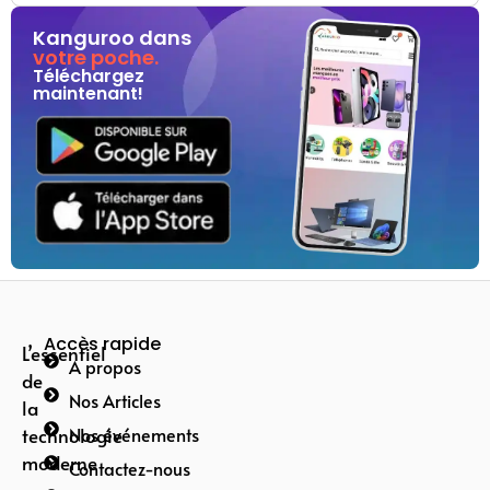
Kanguroo dans
votre poche.
Téléchargez
maintenant!
Accès rapide
L’essentiel
A propos
de
Nos Articles
la
technologie
Nos événements
moderne
Contactez-nous