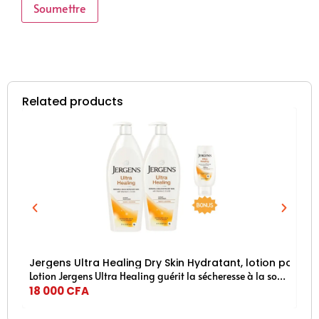
Related products
Jergens Ultra Healing Dry Skin Hydratant, lotion pour le 
Ne
Lotion Jergens Ultra Healing guérit la sécheresse à la source pour une peau visiblement plus saine.
18 000
CFA
7 