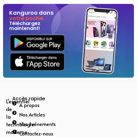
Kanguroo dans
votre poche.
Téléchargez
maintenant!
Accès rapide
L’essentiel
A propos
de
Nos Articles
la
technologie
Nos événements
moderne
Contactez-nous