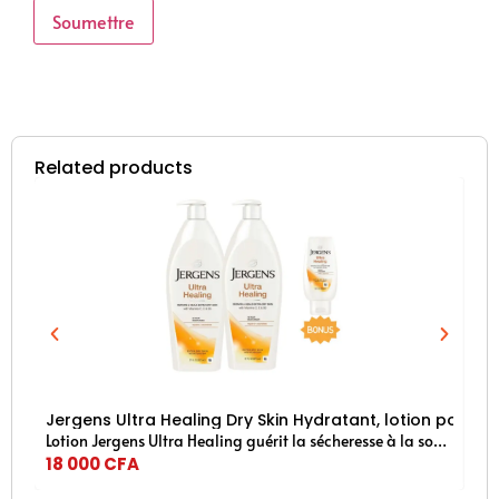
Related products
Jergens Ultra Healing Dry Skin Hydratant, lotion pour le 
Lu
Lotion Jergens Ultra Healing guérit la sécheresse à la source pour une peau visiblement plus saine.
18 000
CFA
11